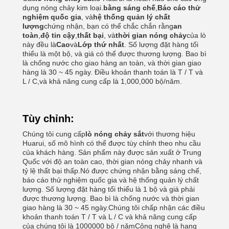
dụng nóng chảy kim loại.
bằng sáng chế
,
Báo cáo thử
nghiệm quốc gia
, và
hệ thống quản lý chất
lượng
chứng nhận, bạn có thể chắc chắn rằng
an
toàn
,
độ tin cậy
,
thất bại
, và
thời gian nóng chảy
của lò
này đều là
Cao
và
Lớp thứ nhất
. Số lượng đặt hàng tối
thiểu là một bộ, và giá có thể được thương lượng. Bao bì
là chống nước cho giao hàng an toàn, và thời gian giao
hàng là 30 ~ 45 ngày. Điều khoản thanh toán là T / T và
L / C,và khả năng cung cấp là 1,000,000 bộ/năm.
Tùy chỉnh:
Chúng tôi cung cấp
lò nóng chảy sắt
với thương hiệu
Huarui, số mô hình có thể được tùy chỉnh theo nhu cầu
của khách hàng. Sản phẩm này được sản xuất ở Trung
Quốc với độ an toàn cao, thời gian nóng chảy nhanh và
tỷ lệ thất bại thấp.Nó được chứng nhận bằng sáng chế,
báo cáo thử nghiệm quốc gia và hệ thống quản lý chất
lượng. Số lượng đặt hàng tối thiểu là 1 bộ và giá phải
được thương lượng. Bao bì là chống nước và thời gian
giao hàng là 30 ~ 45 ngày.Chúng tôi chấp nhận các điều
khoản thanh toán T / T và L / C và khả năng cung cấp
của chúng tôi là 1000000 bộ / nămCông nghệ là hạng