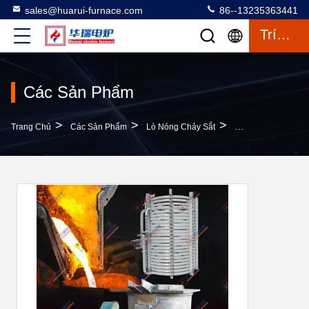
sales@huarui-furnace.com
86--13235363441
Trích Dẫn
Các Sản Phẩm
>
>
>
Trang Chủ
Các Sản Phẩm
Lò Nóng Chảy Sắt
Lò Nóng Chảy Kim 