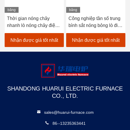
băng
băng
hình
hình
Thời gian nóng chảy
Công nghiệp tần số trung
nhanh lò nóng chảy điện
bình sắt nóng bỏng lò điện
sắt với bảo trì thấp
Thời gian nóng bỏng
nhanh
Nhận được giá tốt nhất
Nhận được giá tốt nhất
SHANDONG HUARUI ELECTRIC FURNACE
CO., LTD.
sales@huarui-furnace.com
86--13235363441