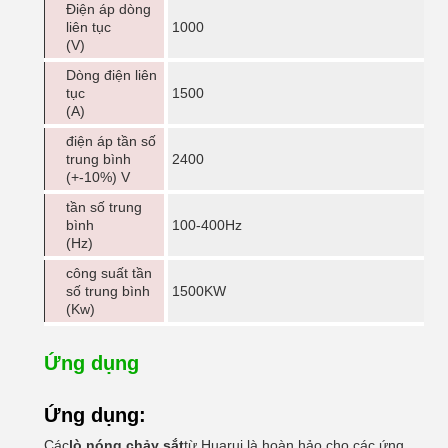
Điện áp dòng
liên tục
1000
(V)
Dòng điện liên
tục
1500
(A)
điện áp tần số
trung bình
2400
(+-10%) V
tần số trung
bình
100-400Hz
(Hz)
công suất tần
số trung bình
1500KW
(Kw)
Ứng dụng
Ứng dụng:
Các
lò nóng chảy sắt
từ Huarui là hoàn hảo cho các ứng