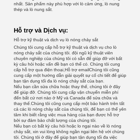
nhất. Sản phẩm này phù hợp với lò cảm ứng, lò nung
thép và lò nung sắt.
Hỗ trợ và Dịch vụ:
Hỗ trợ kỹ thuật và dịch vụ lò nóng chảy sắt
Chúng tôi cung cấp hỗ trợ kỹ thuật và dịch vụ cho lò
nóng chảy sắt của chúng tôi. đội ngũ kỹ thuật viên
chuyên nghiệp của chúng tôi có sẵn để giúp đỡ với bất
kỳ câu hỏi hoặc vấn đề bạn có thể có. Chúng tôi cung
cấp hỗ trợ qua điện thoại,Hỗ trợ emailChúng tôi cũng
cung cấp một hướng dẫn giải quyết sự cố chi tiết để giúp
bạn tận dụng tối đa lò nóng chảy sắt của bạn.
Nếu bạn cần sửa chữa hoặc thay thế, chúng tôi ở đây
để giúp đỡ. Chúng tôi cung cấp vận chuyển miễn phí
đến bất cứ nơi nào ở Mỹ và Canada để sửa chữa và
thay thế.Chúng tôi cũng cung cấp một bảo hành trên tất
cả các lò nóng chảy sắt của chúng tôi, để bạn có thể yên
tâm khi biết rằng việc mua hàng của bạn được hỗ trợ
bởi sự đảm bảo chất lượng của chúng tôi.
Nếu bạn có bất kỳ câu hỏi hoặc lo ngại nào về lò nóng
chảy sắt, xin vui lòng không ngần ngại liên hệ với chúng
tôi. Chúng tôi ở đây để giúp bạn tận dụng tối đa việc