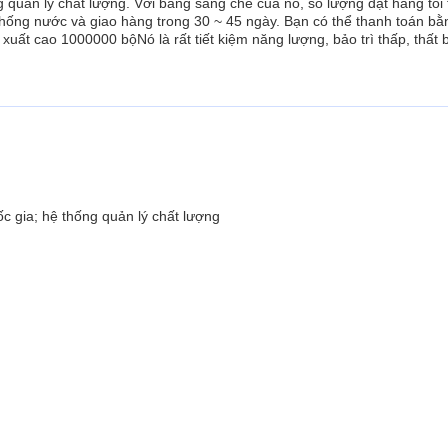
quản lý chất lượng. Với bằng sáng chế của nó, số lượng đặt hàng tối t
chống nước và giao hàng trong 30 ~ 45 ngày. Bạn có thể thanh toán bằ
xuất cao 1000000 bộNó là rất tiết kiệm năng lượng, bảo trì thấp, thất 
 gia; hệ thống quản lý chất lượng