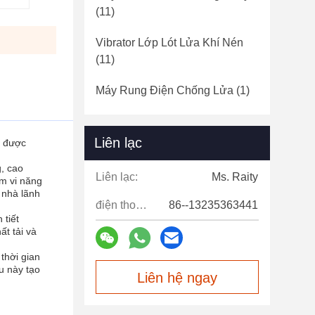
(11)
Vibrator Lớp Lót Lửa Khí Nén
(11)
Máy Rung Điện Chống Lửa
(1)
Liên lạc
ó được
g, cao
Liên lạc:
Ms. Raity
ạm vi năng
 nhà lãnh
điện thoại:
86--13235363441
 tiết
t tải và
thời gian
u này tạo
Liên hệ ngay