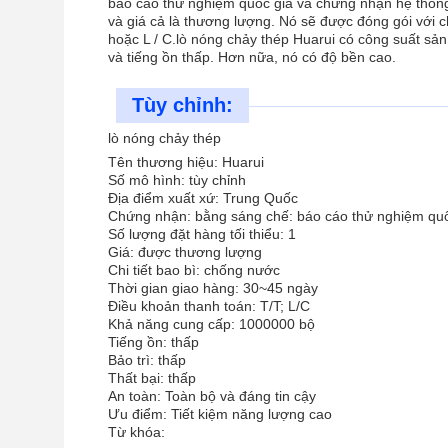
báo cáo thử nghiệm quốc gia và chứng nhận hệ thống 
và giá cả là thương lượng. Nó sẽ được đóng gói với 
hoặc L / C.lò nóng chảy thép Huarui có công suất sản 
và tiếng ồn thấp. Hơn nữa, nó có độ bền cao.
Tùy chỉnh:
lò nóng chảy thép
Tên thương hiệu: Huarui
Số mô hình: tùy chỉnh
Địa điểm xuất xứ: Trung Quốc
Chứng nhận: bằng sáng chế: báo cáo thử nghiệm quốc
Số lượng đặt hàng tối thiểu: 1
Giá: được thương lượng
Chi tiết bao bì: chống nước
Thời gian giao hàng: 30~45 ngày
Điều khoản thanh toán: T/T; L/C
Khả năng cung cấp: 1000000 bộ
Tiếng ồn: thấp
Bảo trì: thấp
Thất bại: thấp
An toàn: Toàn bộ và đáng tin cậy
Ưu điểm: Tiết kiệm năng lượng cao
Từ khóa: