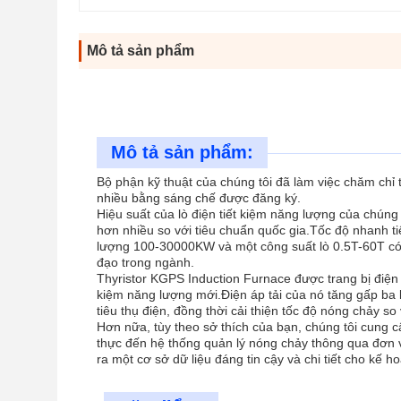
Mô tả sản phẩm
Mô tả sản phẩm:
Bộ phận kỹ thuật của chúng tôi đã làm việc chăm chỉ 
nhiều bằng sáng chế được đăng ký.
Hiệu suất của lò điện tiết kiệm năng lượng của chúng
hơn nhiều so với tiêu chuẩn quốc gia.Tốc độ nhanh ti
lượng 100-30000KW và một công suất lò 0.5T-60T có t
đạo trong ngành.
Thyristor KGPS Induction Furnace được trang bị điện 
kiệm năng lượng mới.Điện áp tải của nó tăng gấp ba 
tiêu thụ điện, đồng thời cải thiện tốc độ nóng chảy s
Hơn nữa, tùy theo sở thích của bạn, chúng tôi cung c
thực đến hệ thống quản lý nóng chảy thông qua đơn vị
ra một cơ sở dữ liệu đáng tin cậy và chi tiết cho kế h