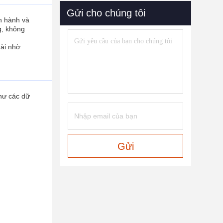
Gửi cho chúng tôi
ận hành và
g, không
dài nhờ
như các dữ
Gửi