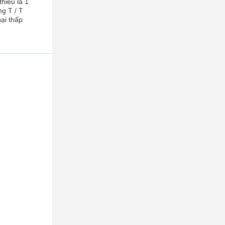
hiểu là 1
ng T / T
bại thấp