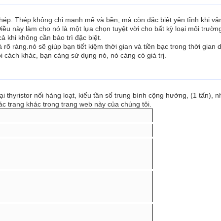
với thép. Thép không chỉ mạnh mẽ và bền, mà còn đặc biệt yên tĩnh khi v
iều này làm cho nó là một lựa chọn tuyệt vời cho bất kỳ loại môi trườn
ả khi không cần bảo trì đặc biệt.
à rõ ràng.nó sẽ giúp bạn tiết kiệm thời gian và tiền bạc trong thời gian 
 cách khác, bạn càng sử dụng nó, nó càng có giá trị.
thyristor nối hàng loạt, kiểu tần số trung bình cộng hưởng, (1 tấn), 
các trang khác trong trang web này của chúng tôi.