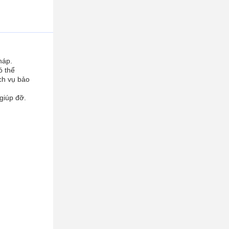
háp.
ó thể
ch vụ bảo
 giúp đỡ.