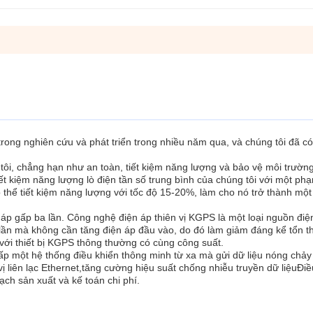
trong nghiên cứu và phát triển trong nhiều năm qua, và chúng tôi đã c
 tôi, chẳng hạn như an toàn, tiết kiệm năng lượng và bảo vệ môi trườn
ết kiệm năng lượng lò điện tần số trung bình của chúng tôi với một ph
hể tiết kiệm năng lượng với tốc độ 15-20%, làm cho nó trở thành một
áp gấp ba lần. Công nghệ điện áp thiên vị KGPS là một loại nguồn điện
lần mà không cần tăng điện áp đầu vào, do đó làm giảm đáng kể tổn thấ
o với thiết bị KGPS thông thường có cùng công suất.
ấp một hệ thống điều khiển thông minh từ xa mà gửi dữ liệu nóng chảy 
 liên lạc Ethernet,tăng cường hiệu suất chống nhiễu truyền dữ liệuĐiề
oạch sản xuất và kế toán chi phí.