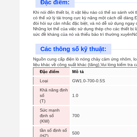
Đặc điểm:
Khi nói đến thiết bị, ít vật liệu nào có thể so sánh 
có thể xử lý tải trọng cực kỳ nặng một cách dễ dàng.Đ
đòi hỏi sự cân nhắc đặc biệt, và nó dễ sử dụng ngay c
Những lợi thế của việc sử dụng thép cho các thiết bị l
sức đề kháng của nó và thiếu bảo trì thường xuyênNói
Các thông số kỹ thuật:
Nguồn cung cấp điện lò nóng chảy cảm ứng nhôm, loại 
liệu khác về công suất khác (tăng),Vui lòng kiểm tra 
Đặc điểm
Mô tả
Loại
GW1.0-700-0.5S
Khả năng định
số
1.0
(T)
Sức mạnh
định số
700
(KW)
tần số định số
500
(HZ)